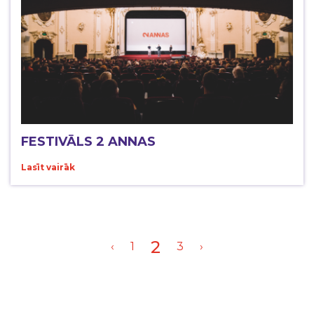
FESTIVĀLS 2 ANNAS
Lasīt vairāk
2
‹
1
3
›