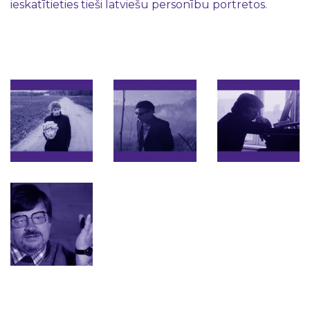
ieskatītieties tieši latviešu personību portretos.