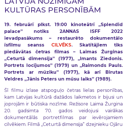
LATVIJĀ NOZĪMĪGĀM
KULTŪRAS PERSONĪBĀM
19. februārī plkst. 19:00 kinoteātrī „Splendid
palace” notiks 2ANNAS ISFF 2022
ievadpasākums – restaurēto dokumentālo
īsfilmu seanss
CILVĒKS
. Skatītājiem tiks
piedāvātas četras filmas – Laimas Žurginas
„Ceturtā dimensija” (1977), „Imants Ziedonis.
Portrets locījumos” (1979) un „Raimonds Pauls.
Portrets ar mūziku” (1977), kā arī Birutas
Veldres „Jānis Peters un mūsu laiks” (1989).
Šī filmu izlase atspoguļo četras lielas personības,
kam Latvijas kultūrā dažādos laikmetos ir bijusi un
joprojām ir būtiska nozīme. Režisore Laima Žurgina
20. gadsimta 70. gados veidojusi vairākas
dokumentālās portretfilmas par ievērojamiem
cilvēkiem. Filmā „Ceturtā dimensija” dzejnieku Ojāru