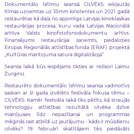
Dokumentālo īsfilmu seansā CILVĒKS iekļautās
filmas uzņemtas uz 35mm kinolentes un 2021. gadā
restaurētas kā daļa no apjomīga Latvijas kinoklasikas
restaurācijas procesa, kuru vada Latvijas Nacionālā
arhīva Valsts kinofotofonodokumentu arhīvs.
Finansējums restaurācijai saņemts, piedaloties
Eiropas Reģionālās attīstības fonda (ERAF) projektā
„Kultūras mantojuma satura digitalizācija”.
Seansa laikā būs iespējams tikties ar režisori Laimu
Žurginu.
Restaurēto dokumentālo īsfilmu seansa vadmotīvs
saskan ar šī gada izvēlēto festivāla fokusa tēmu –
CILVĒKS. Kamēr festivāla laikā tiks pētīts, kā straujās
tehnoloģiju attīstības rezultātā cilvēka dzīve
mainījusies līdz nepazīšanai un programmas
mēģinās rast atbildi uz jautājumu - kāds ir mūsdienu
cilvēks? 19. februārī skatītājiem tiks piedāvāts