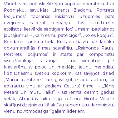
Vācieti viņa poētiski šifrējusi kopā ar operatoru Juri
Podnieku, savukārt „Imants Ziedonis. Portrets
locījumos” tapšanas iniciatīvu uzņēmies pats
dzejnieks, sacerot scenāriju. Tas strukturēts
atbilstoši lietvārda septiņiem locījumiem, paplašinot
jautājumus – „kam esmu pateicīgs?”, „ko es kopju?”.
Kopdarbs saņēma Lielā Kristapa balvu par labāko
dokumentālās filmas scenāriju. „Raimonds Pauls.
Portrets locījumos” ir stāsts par komponistu
visdažādākajās situācijās - no vienatnes pie
klavierēm, svilpojot un meklējot jaunu melodiju,
līdz Dziesmu svētku kopkorim, kas saviļņoti dzied
„Manai dzimtenei” un gavilējot izsauc autoru, lai
apkrautu viņu ar ziediem. Ceturtā filma - „Jānis
Peters un mūsu laiks” - uzņemta desmit gadus
vēlāk, Atmodas laikā. Tajā režisore Biruta Veldre
skatījusi dzejnieku kā aktīvu sabiedrisku darbinieku,
vienu no Atmodas garīgajiem līderiem.