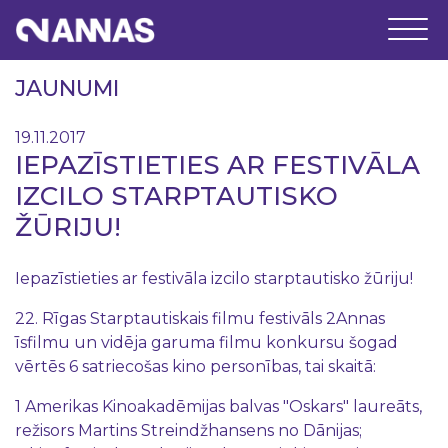
JAUNUMI
19.11.2017
IEPAZĪSTIETIES AR FESTIVĀLA
IZCILO STARPTAUTISKO
ŽŪRIJU!
Iepazīstieties ar festivāla izcilo starptautisko žūriju!
22. Rīgas Starptautiskais filmu festivāls 2Annas
īsfilmu un vidēja garuma filmu konkursu šogad
vērtēs 6 satriecošas kino personības, tai skaitā:
1 Amerikas Kinoakadēmijas balvas "Oskars" laureāts,
režisors Martins Streindžhansens no Dānijas;