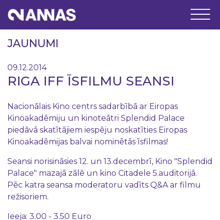
JAUNUMI
09.12.2014
RIGA IFF ĪSFILMU SEANSI
Nacionālais Kino centrs sadarbībā ar Eiropas
Kinoakadēmiju un kinoteātri Splendid Palace
piedāvā skatītājiem iespēju noskatīties Eiropas
Kinoakadēmijas balvai nominētās īsfilmas!
Seansi norisināsies 12. un 13.decembrī, Kino "Splendid
Palace" mazajā zālē un kino Citadele 5.auditorijā.
Pēc katra seansa moderatoru vadīts Q&A ar filmu
režisoriem.
Ieeja: 3.00 - 3.50 Euro