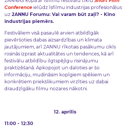
2ANNAS kopā ar īsfilmu festivālu tīklu
Short Film
Conference
ielūdz īsfilmu industrijas profesionāļus
uz
2ANNU Forumu: Vai varam būt zaļi? - Kino
industrijas piemērs.
Festivāliem visā pasaulē arvien atbildīgāk
pievēršoties dabas aizsardzības un klimata
jautājumiem, arī 2ANNU rīkotais pasākumu cikls
rosinās izprast aktualitātes un tendences, kā arī
festivālu atbildību ilgtspējīgu risinājumu
praktizēšanā. Apkopojot un daloties ar šo
informāciju, mudināsim kopīgiem spēkiem un
konkrētiem priekšlikumiem virzīties uz dabai
draudzīgāku filmu nozares nākotni.
12. aprīlis
11:00 - 12:30