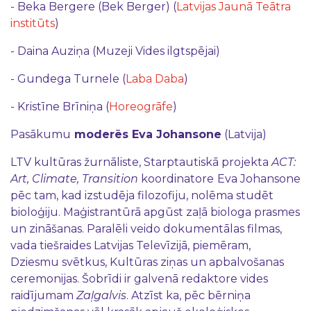
- Beka Bergere (Bek Berger) (
Latvijas Jaunā Teātra
institūts
)
- Daina Auziņa (Muzeji Vides ilgtspējai)
- Gundega Turnele (
Laba Daba
)
- Kristīne Brīniņa (
Horeogrāfe
)
Pasākumu
moderēs Eva Johansone
(Latvija)
LTV kultūras žurnāliste, Starptautiskā projekta
ACT:
Art, Climate, Transition
koordinatore
Eva Johansone
pēc tam, kad izstudēja filozofiju, nolēma studēt
bioloģiju. Maģistrantūrā apgūst zaļā biologa prasmes
un zināšanas. Paralēli veido dokumentālas filmas,
vada tiešraides Latvijas Televīzijā, piemēram,
Dziesmu svētkus, Kultūras ziņas un apbalvošanas
ceremonijas. Šobrīdi ir galvenā redaktore vides
raidījumam
Zaļgalvis
. Atzīst ka, pēc bērniņa