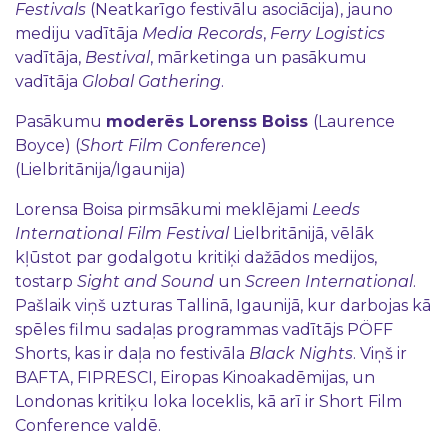
Festivals
(Neatkarīgo festivālu asociācija), jauno
mediju vadītāja
Media
Records
,
Ferry
Logistics
vadītāja,
Bestival
, mārketinga un pasākumu
vadītāja
Global Gathering
.
Pasākumu
moderēs Lorenss Boiss
(Laurence
Boyce) (
Short Film Conference
)
(Lielbritānija/Igaunija)
Lorensa Boisa pirmsākumi meklējami
Leeds
International Film Festival
Lielbritānijā, vēlāk
kļūstot par godalgotu kritiķi dažādos medijos,
tostarp
Sight and Sound
un
Screen International
.
Pašlaik viņš uzturas Tallinā, Igaunijā, kur darbojas kā
spēles filmu sadaļas programmas vadītājs PÖFF
Shorts, kas ir daļa no festivāla
Black Nights
. Viņš ir
BAFTA, FIPRESCI, Eiropas Kinoakadēmijas, un
Londonas kritiķu loka loceklis, kā arī ir Short Film
Conference valdē.