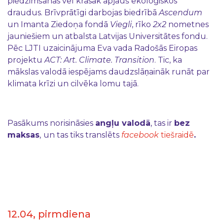
piedzimšanas vēl krasāk apjauš ekoloģiskos
draudus. Brīvprātīgi darbojas biedrībā
Ascendum
un Imanta Ziedoņa fondā
Viegli
, rīko
2x2
nometnes
jauniešiem un atbalsta Latvijas Universitātes fondu.
Pēc LJTI uzaicinājuma Eva vada Radošās Eiropas
projektu
ACT: Art. Climate. Transition
. Tic, ka
mākslas valodā iespējams daudzslāņaināk runāt par
klimata krīzi un cilvēka lomu tajā.
Pasākums norisināsies
angļu valodā
, tas ir
bez
maksas
,
un tas tiks translēts
facebook
tiešraidē
.
12.04, pirmdiena