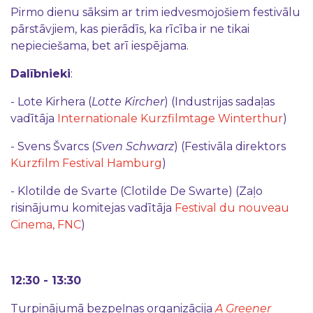
Pirmo dienu sāksim ar trim iedvesmojošiem festivālu
pārstāvjiem, kas pierādīs, ka rīcība ir ne tikai
nepieciešama, bet arī iespējama.
Dalībnieki
:
- Lote Kirhera (
Lotte Kircher
) (Industrijas sadaļas
vadītāja
Internationale Kurzfilmtage Winterthur
)
- Svens Švarcs (
Sven Schwarz
) (Festivāla direktors
Kurzfilm Festival Hamburg
)
- Klotilde de Svarte (Clotilde De Swarte) (Zaļo
risinājumu komitejas vadītāja
Festival du nouveau
Cinema, FNC
)
12:30 - 13:30
Turpinājumā bezpeļnas organizācija
A Greener