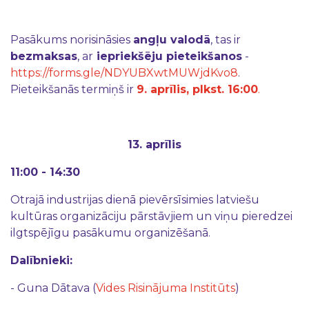
Pasākums norisināsies
angļu valodā
, tas ir
bezmaksas
, ar
iepriekšēju pieteikšanos
-
https://forms.gle/NDYUBXwtMUWjdKvo8
.
Pieteikšanās termiņš ir
9. aprīlis, plkst. 16:00
.
13. aprīlis
11:00 - 14:30
Otrajā industrijas dienā pievērsīsimies latviešu
kultūras organizāciju pārstāvjiem un viņu pieredzei
ilgtspējīgu pasākumu organizēšanā.
Dalībnieki:
- Guna Dātava (
Vides Risinājuma Institūts
)