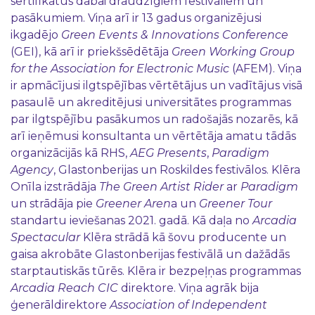
sertifikātus dabai draudzīgiem festivāliem un
pasākumiem. Viņa arī ir 13 gadus organizējusi
ikgadējo
Green Events
& Innovations
Conference
(GEI), kā arī ir priekšsēdētāja
Green Working Group
for the Association for Electronic Music
(AFEM). Viņa
ir apmācījusi ilgtspējības vērtētājus un vadītājus visā
pasaulē un akreditējusi universitātes programmas
par ilgtspējību pasākumos un radošajās nozarēs, kā
arī ieņēmusi konsultanta un vērtētāja amatu tādās
organizācijās kā RHS,
AEG Presents
,
Paradigm
Agency
, Glastonberijas un Roskildes festivālos. Klēra
Onīla izstrādāja
The Green Artist Rider
ar
Paradigm
un strādāja pie
Greener Aren
a un
Greener Tour
standartu ieviešanas 2021. gadā. Kā daļa no
Arcadia
Spectacular
Klēra strādā kā šovu producente un
gaisa akrobāte Glastonberijas festivālā un dažādās
starptautiskās tūrēs. Klēra ir bezpeļņas programmas
Arcadia Reach CIC
direktore. Viņa agrāk bija
ģenerāldirektore
Association of Independent