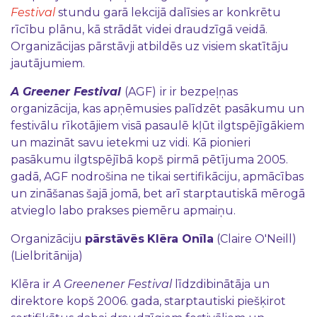
Festival
stundu garā lekcijā dalīsies ar konkrētu
rīcību plānu, kā strādāt videi draudzīgā veidā.
Organizācijas pārstāvji atbildēs uz visiem skatītāju
jautājumiem.
A Greener Festival
(AGF)
ir ir bezpeļņas
organizācija, kas apņēmusies palīdzēt pasākumu un
festivālu rīkotājiem visā pasaulē kļūt ilgtspējīgākiem
un mazināt savu ietekmi uz vidi. Kā pionieri
pasākumu ilgtspējībā kopš pirmā pētījuma 2005.
gadā, AGF nodrošina ne tikai sertifikāciju, apmācības
un zināšanas šajā jomā, bet arī starptautiskā mērogā
atvieglo labo prakses piemēru apmaiņu.
Organizāciju
pārstāvēs
Klēra Onīla
(Claire O'Neill)
(Lielbritānija)
Klēra
ir
A Greenener Festival
līdzdibinātāja un
direktore kopš 2006. gada, starptautiski piešķirot