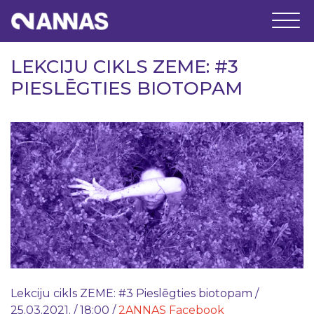
LEKCIJU CIKLS ZEME: #3
PIESLĒGTIES BIOTOPAM
Lekciju cikls ZEME: #3 Pieslēgties biotopam /
25.03.2021. / 18:00 /
2ANNAS Facebook