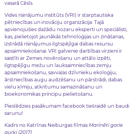
vasarā Cēsīs.
Vides risinājumu institūts (VRI) ir starptautiska
pētniecības un inovāciju organizācija. Tajā
apvienojušies dažādu nozaru eksperti un speciālisti,
kas, pielietojot jaunākās tehnoloģijas un zināšanas,
izstrādā risinājumus ilgtspējīgai dabas resursu
apsaimniekošanai. VRI galvenie darbības virzieni ir
saistīti ar Zemes novērošanu un attālo izpēti,
ilgtspējīgu mežu un lauksaimniecības zemju
apsaimniekošanu, savvaļas dzīvnieku ekoloģiju,
ārstniecības augu audzēšanu un pārstrādi, dabas
vielu ķīmiju, atkritumu samazināšanu un
bioekonomikas principu pielietošanu.
Pieslēdzies pasākumam facebook tiešraidē un baudi
sarunu!
Kadrs no Katrīnas Neiburgas filmas
Marinēti garie
gurķi (2017)