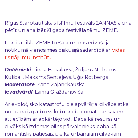
Rīgas Starptautiskais īsfilmu festivāls 2ANNAS aicina
pētīt un analizēt šī gada festivāla tēmu ZEME.
Lekciju cikla ZEME trešajā un noslēdzošajā
notikumā vienosimies diskusijā sadarbībā ar
Vides
risinājumu institūtu
.
Dalībnieki
: Linda Boļšakova, Žuljens Nuhums
Kulibali, Maksims Šenteļevs, Uģis Rotbergs
Moderatore
: Zane Zajančkauska
Ievadvārdi
: Laima Graždanoviča
Ar ekoloģisko katastrofu pie apvāršņa, cilvēce atkal
no jauna izgudro valodu, kādā domāt par savām
attiecībām ar apkārtējo vidi. Daba kā resurss un
cilvēks kā izdomas pilns pārvaldnieks, daba kā
romantisks patiesais, pie kā urbānajam cilvēkam