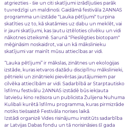
atgriezties - šie un citi skatījumi izrādījušies parāk
tuvredzīgi un maldinoši. Gaidāmā festivāla 2ANNAS
programma un izstāde "Lauka pētījumi" turpina
skatīties uz to, kā skatāmies uz dabu un meklēt, vai
ir jauni skatījumi, kas ļautu iztēloties cilvēku un vidi
nākotnes izteiksmē. Sarunā "Pieslēgties biotopam"
mēģināsim noskaidrot, vai un kā mākslinieku
skatījumi var mainīt mūsu attiecības ar vidi.
“Lauka pētījumi” ir mākslas, zinātnes un ekoloģijas
izstāde, kuras ietvaros dažādu disciplīnu mākslinieki,
pētnieki un zinātnieki pievēršas jautājumiem par
cilvēka attiecībām ar vidi. Sadarbībā ar Starptautisko
īsfilmu festivālu 2ANNAS izstādē būs iekļauta
latviešu kino režisora un publicista Žulijena Nuhuma
Kulibali kurētā īsfilmu programma, kuras pirmizrāde
notiks tiešsaistē Festivāla norises laikā.
Izstādi organizē Vides risinājumu institūts sadarbība
ar Latvijas Dabas fondu un tā norisināsies šī gada